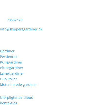
8960 Randers SØ
+45
70602425
info@skippersgardiner.dk
CVR: 43046934
Produkter
Gardiner
Persienner
Rullegardiner
Plissegardiner
Lamelgardiner
Duo Roller
Motoriserede gardiner
Kundeservice
Uforpligtende tilbud
Kontakt os