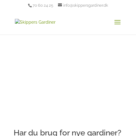
70 60 24 25
info@skippersgardiner.dk
Stort udvalg af
gardiner til din bolig
Har du brug for nye gardiner?