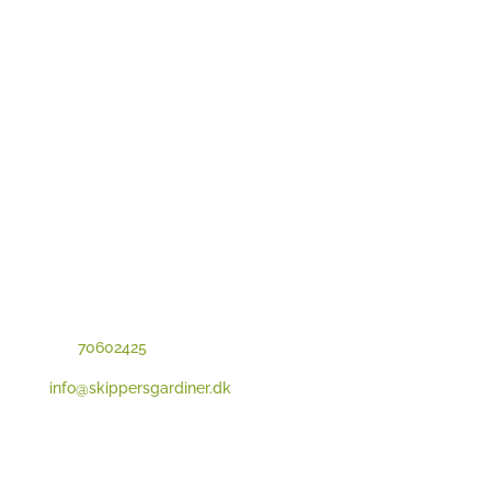
Skippers Gardiner
Dybdalen 5
8960 Randers SØ
+45
70602425
info@skippersgardiner.dk
CVR: 43046934
Produkter