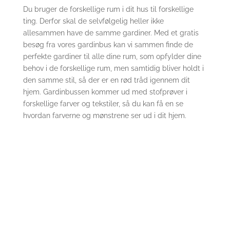
Du bruger de forskellige rum i dit hus til forskellige
ting. Derfor skal de selvfølgelig heller ikke
allesammen have de samme gardiner. Med et gratis
besøg fra vores gardinbus kan vi sammen finde de
perfekte gardiner til alle dine rum, som opfylder dine
behov i de forskellige rum, men samtidig bliver holdt i
den samme stil, så der er en rød tråd igennem dit
hjem. Gardinbussen kommer ud med stofprøver i
forskellige farver og tekstiler, så du kan få en se
hvordan farverne og mønstrene ser ud i dit hjem.
Få besøg af din lokale
gardinbus
Vi kommer gerne forbi med vores
gardinbus, hjemme hos dig. Giv os en
opringning, så aftaler vi hvornår.