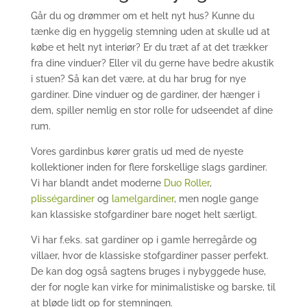
Går du og drømmer om et helt nyt hus? Kunne du
tænke dig en hyggelig stemning uden at skulle ud at
købe et helt nyt interiør? Er du træt af at det trækker
fra dine vinduer? Eller vil du gerne have bedre akustik
i stuen? Så kan det være, at du har brug for nye
gardiner. Dine vinduer og de gardiner, der hænger i
dem, spiller nemlig en stor rolle for udseendet af dine
rum.
Vores gardinbus kører gratis ud med de nyeste
kollektioner inden for flere forskellige slags gardiner.
Vi har blandt andet moderne
Duo Roller
,
plisségardiner
og
lamelgardiner
, men nogle gange
kan klassiske stofgardiner bare noget helt særligt.
Vi har f.eks. sat gardiner op i gamle herregårde og
villaer, hvor de klassiske stofgardiner passer perfekt.
De kan dog også sagtens bruges i nybyggede huse,
der for nogle kan virke for minimalistiske og barske, til
at bløde lidt op for stemningen.